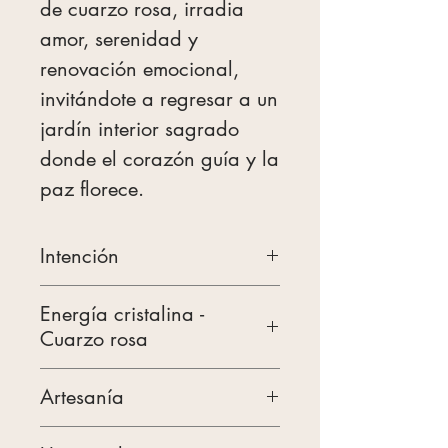
de cuarzo rosa, irradia
amor, serenidad y
renovación emocional,
invitándote a regresar a un
jardín interior sagrado
donde el corazón guía y la
paz florece.
Intención
Utilice este spray cuando
Energía cristalina -
esté listo para reconectar
Cuarzo rosa
con su corazón.
El cuarzo transparente
Permite que cada bruma
Artesanía
amplifica la vibración del
active la compasión, la
Mezcla de fragancias de
amor, magnificando tu